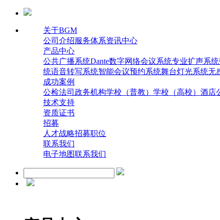
关于BGM
公司介绍
服务体系
资讯中心
产品中心
公共广播系统
Dante数字网络会议系统
专业扩声系统
统
语音转写系统
智能会议预约系统
舞台灯光系统
无
成功案例
公检法司
政务机构
学校（普教）
学校（高校）
酒店
技术支持
资质证书
招募
人才战略
招募职位
联系我们
电子地图
联系我们