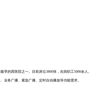
国最早的西医院之一。目前床位
3800
张，在岗职工
5000
余人。
乐、业务广播、紧急广播、定时自动播放等功能需求。