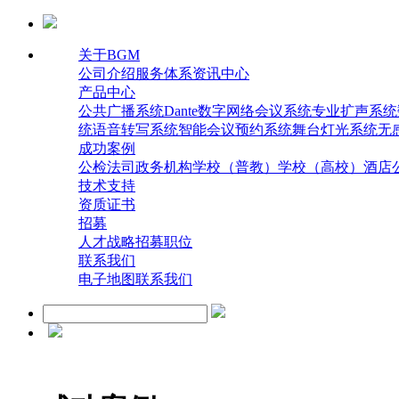
关于BGM
公司介绍
服务体系
资讯中心
产品中心
公共广播系统
Dante数字网络会议系统
专业扩声系统
统
语音转写系统
智能会议预约系统
舞台灯光系统
无
成功案例
公检法司
政务机构
学校（普教）
学校（高校）
酒店
技术支持
资质证书
招募
人才战略
招募职位
联系我们
电子地图
联系我们